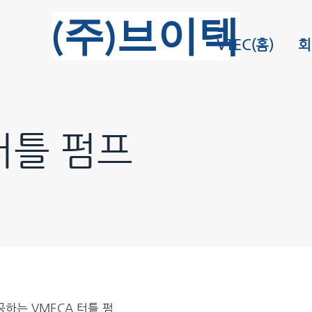
​(주)브이텍
VTEC(홈)
회
터틀 펌프
하는 VMECA 터틀 펌