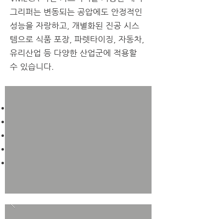
그리퍼는 변동되는 공압에도 안정적인
성능을 자랑하고, 개별화된 진공 시스
템으로
​ 식품 포장, 파렛타이징, 자동차,
유리산업 등 다양한 산업군에 적용할
수 있습니다.
VMECA 매직 그리퍼 강점:
비용 절감
손쉬운 유지보수
개별 진공 시스템
쉬운 마운팅 옵션
​빠른 응답속도