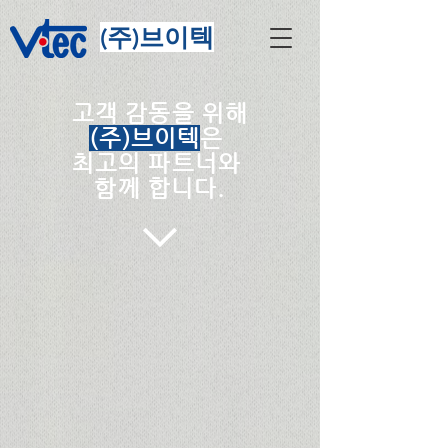
​(주)브이텍
고객 감동을 위해
(주)브이텍
은
​최고의 파트너와
​함께 합니다
.