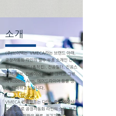
소개
(주)브이텍는
VMECA라는 브랜드 아래,
공장자동화 라인의 필수 부품 소재인 진공
펌프, 진공패드(흡착컵), 진공필터, 진공스
위치, 밸브, 컨베이어 시스템 그리고 그밖
에 Robotic Arm, 에어드라이어 등을 생
산, 판매하고 있습니다.
VMECA 진공펌프는 다단노즐의 에어식
진공펌프로 공장자동화 라인의 소음, 분진
등 을 최소화함은 물론, 전기가 필요 없이